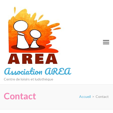
Aller
au
contenu
(Pressez
Entrée)
Association AREA
Centre de loisirs et ludothèque
Contact
Accueil
>
Contact