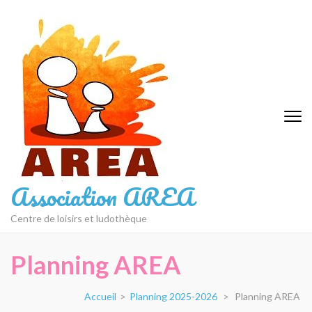
Aller
au
contenu
(Pressez
Entrée)
Association AREA
Centre de loisirs et ludothèque
Planning AREA
Accueil
>
Planning 2025-2026
>
Planning AREA