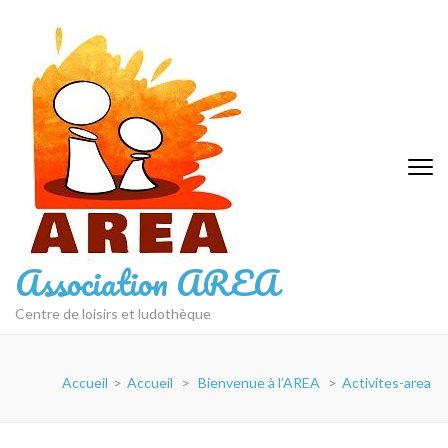
Aller
au
contenu
(Pressez
Entrée)
Association AREA
Centre de loisirs et ludothèque
Accueil
>
Accueil
>
Bienvenue à l’AREA
>
Activites-area