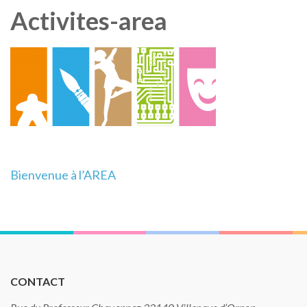
Activites-area
Navigation
Bienvenue à l’AREA
de
l’article
CONTACT