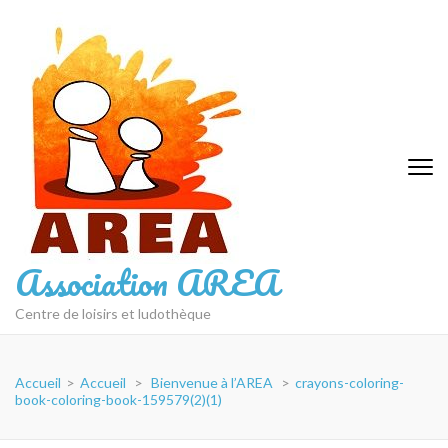
Aller
au
contenu
(Pressez
Entrée)
Association AREA
Centre de loisirs et ludothèque
Accueil
>
Accueil
>
Bienvenue à l’AREA
>
crayons-coloring-
book-coloring-book-159579(2)(1)