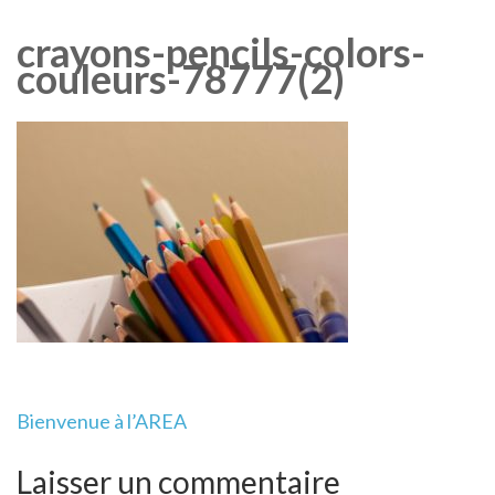
crayons-pencils-colors-
couleurs-78777(2)
Navigation
Bienvenue à l’AREA
de
l’article
Laisser un commentaire