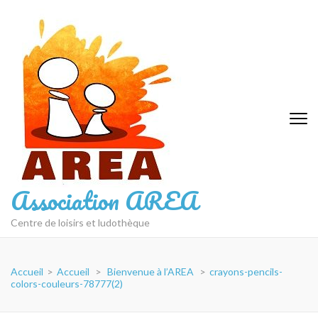
Aller
au
contenu
(Pressez
Entrée)
Association AREA
Centre de loisirs et ludothèque
Accueil
>
Accueil
>
Bienvenue à l’AREA
>
crayons-pencils-
colors-couleurs-78777(2)