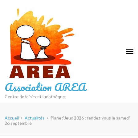
Aller
au
contenu
(Pressez
Entrée)
Association AREA
Centre de loisirs et ludothèque
Accueil
>
Actualités
>
Planet’Jeux 2026 : rendez-vous le samedi
26 septembre