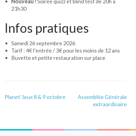
Nouveau !
Soirée quizz et blind test de 20h à
21h30
Infos pratiques
Samedi 26 septembre 2026
Tarif : 4€ l’entrée / 3€ pour les moins de 12 ans
Buvette et petite restauration sur place
Navigation
Planet’Jeux 8 & 9 octobre
Assemblée Générale
de
extraordinaire
l’article