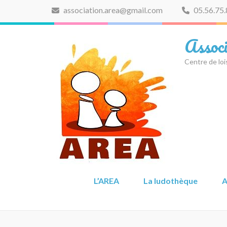
Aller
association.area@gmail.com
05.56.75.
au
contenu
Assoc
(Pressez
Entrée)
Centre de loi
L’AREA
La ludothèque
A