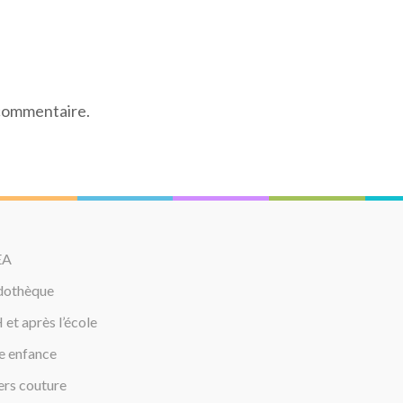
 commentaire.
EA
udothèque
et après l’école
e enfance
ers couture